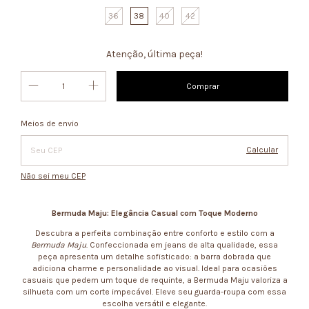
36
38
40
42
Atenção, última peça!
Alterar CEP
Entregas para o CEP:
Meios de envio
Calcular
Não sei meu CEP
Bermuda Maju: Elegância Casual com Toque Moderno
Descubra a perfeita combinação entre conforto e estilo com a
Bermuda Maju
. Confeccionada em jeans de alta qualidade, essa
peça apresenta um detalhe sofisticado: a barra dobrada que
adiciona charme e personalidade ao visual. Ideal para ocasiões
casuais que pedem um toque de requinte, a Bermuda Maju valoriza a
silhueta com um corte impecável. Eleve seu guarda-roupa com essa
escolha versátil e elegante.