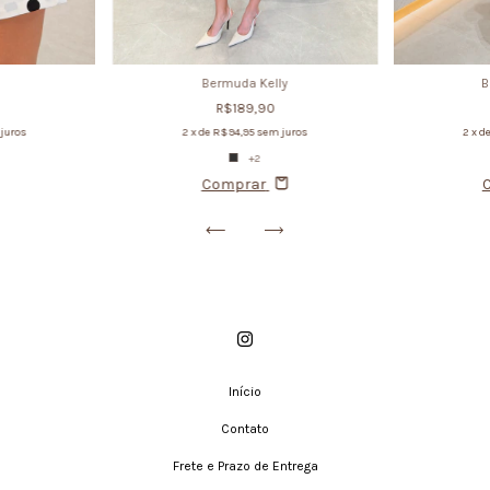
Bermuda Kelly
B
R$189,90
2
x de
R$94,95
sem juros
juros
2
x d
+2
Comprar
Início
Contato
Frete e Prazo de Entrega