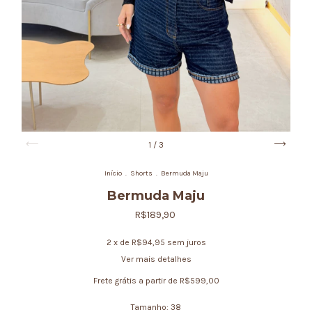
1
/
3
Início
.
Shorts
.
Bermuda Maju
Bermuda Maju
R$189,90
2
x de
R$94,95
sem juros
Ver mais detalhes
Frete grátis
a partir de
R$599,00
Tamanho:
38