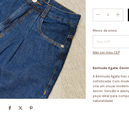
Entregas para o CEP:
Meios de envio
Não sei meu CEP
Bermuda Agata: Denim
A
Bermuda Agata
traz 
sofisticada. Com mod
cria um visual moderno
denim.
Versátil e ate
peça ideal para compo
naturalidade.