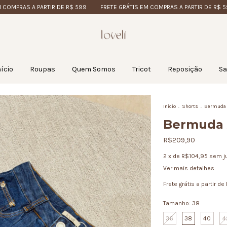
AS A PARTIR DE R$ 599
FRETE GRÁTIS EM COMPRAS A PARTIR DE R$ 599
nício
Roupas
Quem Somos
Tricot
Reposição
Sa
Início
.
Shorts
.
Bermuda 
Bermuda 
R$209,90
2
x de
R$104,95
sem j
Ver mais detalhes
Frete grátis
a partir de
Tamanho:
38
36
38
40
4