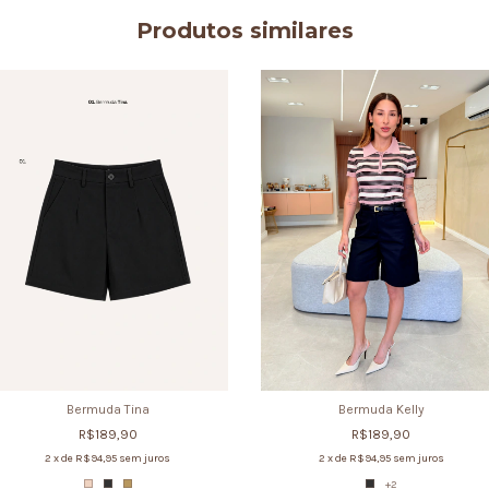
Produtos similares
Bermuda Tina
Bermuda Kelly
R$189,90
R$189,90
2
x de
R$94,95
sem juros
2
x de
R$94,95
sem juros
+2