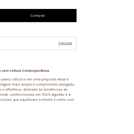
Alterar CEP
Calcular
 com Leitura Contemporânea
o jeans clássico em uma proposta atual e
elagem mais ampla e comprimento alongado,
 e effortless, alinhado às tendências do
mporal, confeccionado em 100% algodão é a
sições que equilibram conforto e estilo com