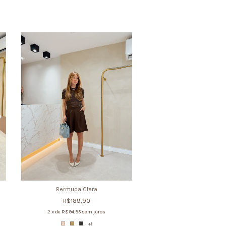
Esgotado
Bermuda Clara
Short Poá
R$189,90
R$159,90
2
x de
R$94,95
sem juros
2
x de
R$79,95
sem ju
+1