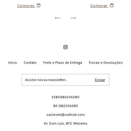
Comprar
Comprar
Início
Contato
Frete e Prazo de Entrega
Trocas e Devoluções
5585982254280
85 982254280
sacloveli@outlook.com
Av. Dom Luís, 875. Meireles