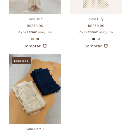
Saia Lury
Saia Lívia
R$259,90
R$259,90
3
x de
R$86,63
sem juros
3
x de
R$86,63
sem juros
+1
Comprar
Comprar
Esgotado
Saia Carolli