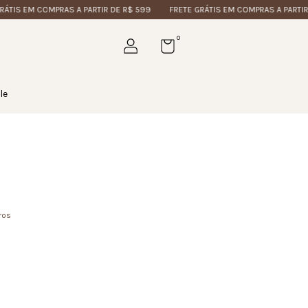
 EM COMPRAS A PARTIR DE R$ 599
FRETE GRÁTIS EM COMPRAS A PARTIR DE R
0
le
ros