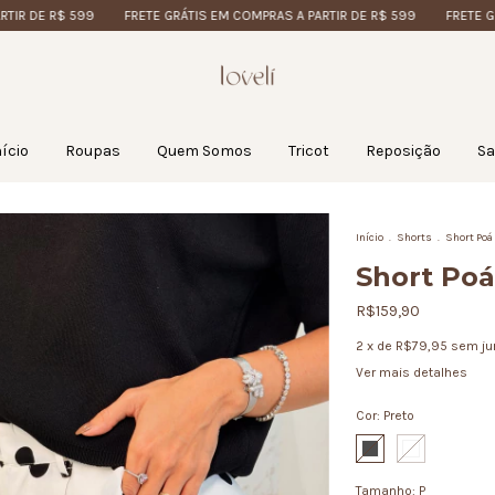
DE R$ 599
FRETE GRÁTIS EM COMPRAS A PARTIR DE R$ 599
FRETE GRÁTIS
nício
Roupas
Quem Somos
Tricot
Reposição
Sa
Início
.
Shorts
.
Short Poá
Short Poá
R$159,90
2
x de
R$79,95
sem ju
Ver mais detalhes
Cor:
Preto
Tamanho:
P