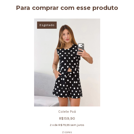
Para comprar com esse produto
Esgotado
Colete Poá
R$159,90
2
x de
R$79,95
sem juros
2 cores