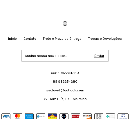
Início
Contato
Frete e Prazo de Entrega
Trocas e Devoluções
5585982254280
85 982254280
sacloveli@outlook.com
Av. Dom Luís, 875. Meireles