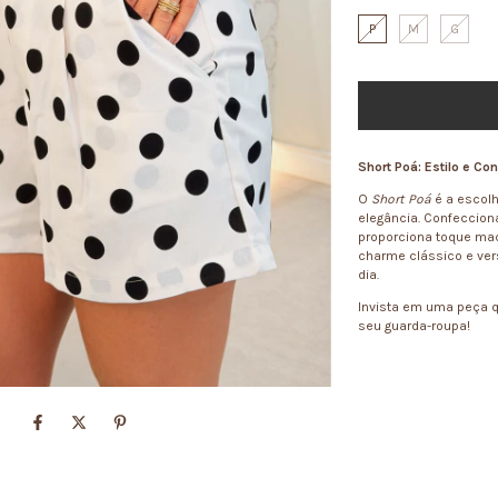
P
M
G
Short Poá: Estilo e Co
O
Short Poá
é a escolh
elegância. Confecciona
proporciona toque mac
charme clássico e vers
dia.
Invista em uma peça 
seu guarda-roupa!