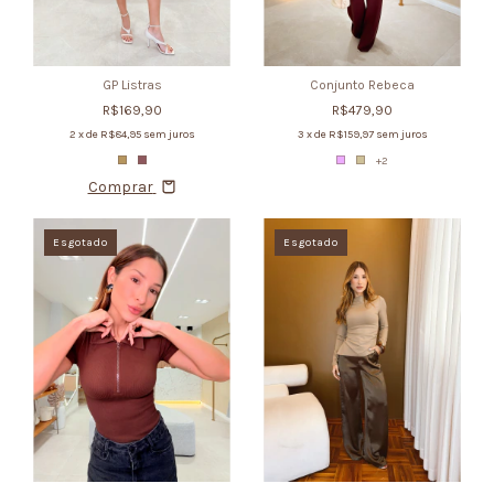
GP Listras
Conjunto Rebeca
R$169,90
R$479,90
2
x de
R$84,95
sem juros
3
x de
R$159,97
sem juros
+2
Comprar
Esgotado
Esgotado