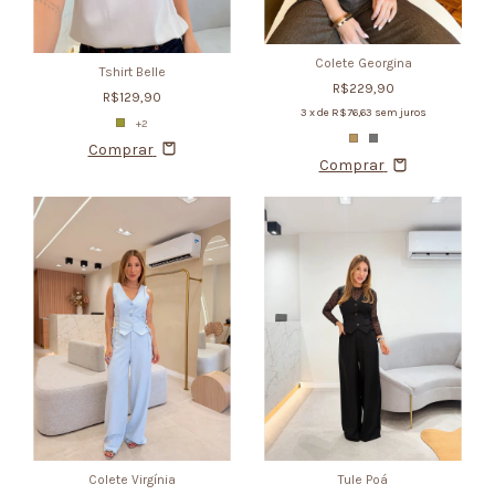
Colete Georgina
Tshirt Belle
R$229,90
R$129,90
3
x de
R$76,63
sem juros
+2
Comprar
Comprar
Colete Virgínia
Tule Poá