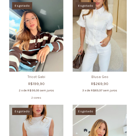
Esgotado
Esgotado
Tricot Gabi
Blusa Geo
R$199,90
R$269,90
2
x de
R$99,95
sem juros
3
x de
R$89,97
sem juros
2 cores
Esgotado
Esgotado