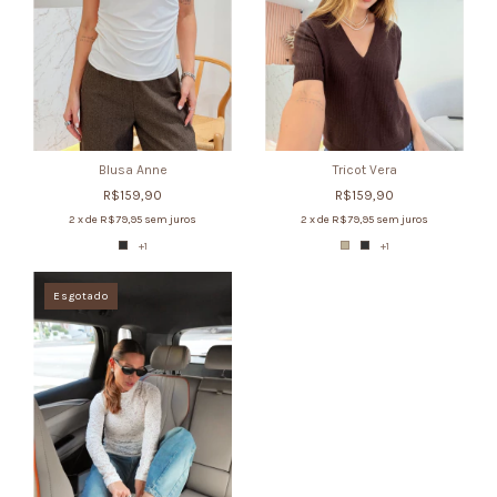
Blusa Anne
Tricot Vera
R$159,90
R$159,90
2
x de
R$79,95
sem juros
2
x de
R$79,95
sem juros
+1
+1
Esgotado