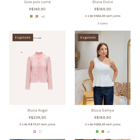
Gola polo Luma
Blusa Dulce
R$149,90
R$169,90
2
x de
R$84,95
sem juros
+3
3 cores
Esgotado
Esgotado
Blusa Angel
Blusa Samya
R$239,90
R$169,90
3
x de
R$79,97
sem juros
2
x de
R$84,95
sem juros
+1