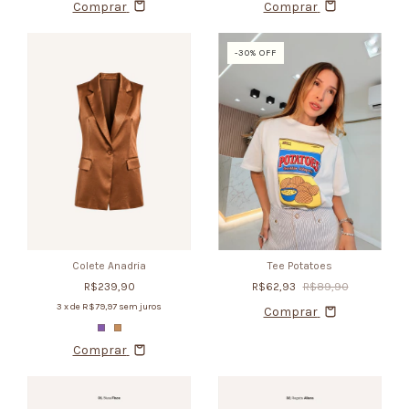
Comprar
Comprar
-
30
% OFF
Colete Anadria
Tee Potatoes
R$239,90
R$62,93
R$89,90
3
x de
R$79,97
sem juros
Comprar
Comprar