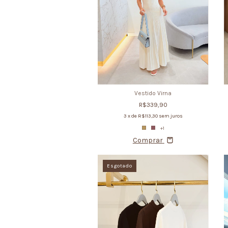
Vestido Virna
R$339,90
3
x de
R$113,30
sem juros
+1
Comprar
Esgotado