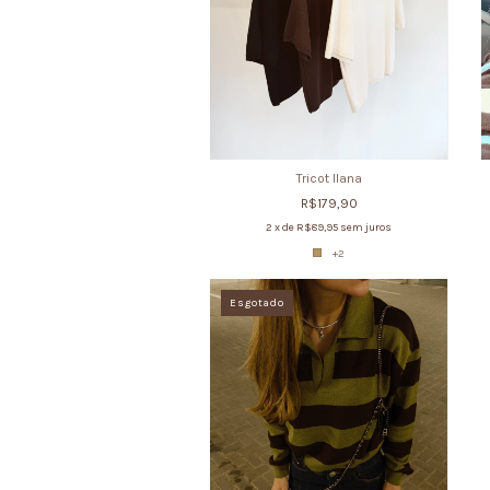
Tricot Ilana
R$179,90
2
x de
R$89,95
sem juros
+2
Esgotado