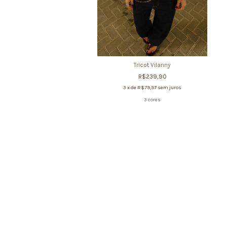
Tricot Vilanny
R$239,90
3
x de
R$79,97
sem juros
3 cores