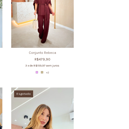
Conjunto Rebeca
R$479,90
3
x de
R$159,97
sem juros
+2
Esgotado