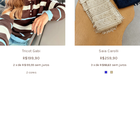
Tricot Gabi
Saia Carolli
R$199,90
R$259,90
2
x de
R$99,95
sem juros
3
x de
R$86,63
sem juros
2 cores