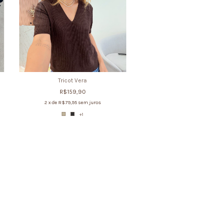
Tricot Vera
R$159,90
2
x de
R$79,95
sem juros
+1