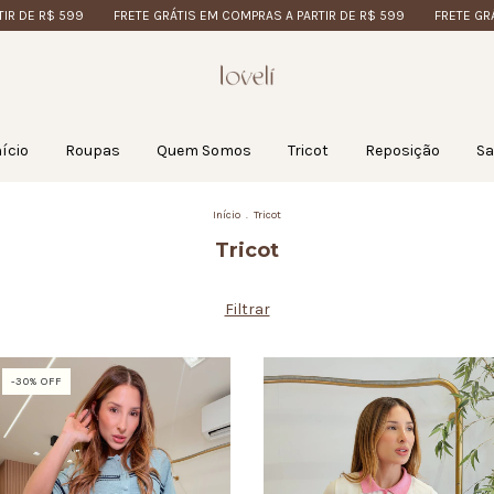
$ 599
FRETE GRÁTIS EM COMPRAS A PARTIR DE R$ 599
FRETE GRÁTIS EM 
nício
Roupas
Quem Somos
Tricot
Reposição
Sa
Início
.
Tricot
Tricot
Filtrar
-
30
% OFF