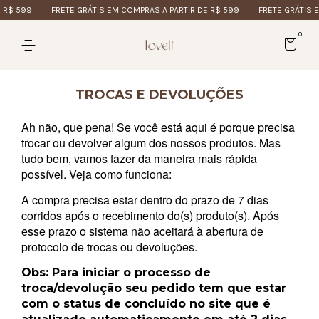
 R$ 599
FRETE GRÁTIS EM COMPRAS A PARTIR DE R$ 599
FRETE GRÁTIS E
0
TROCAS E DEVOLUÇÕES
Ah não, que pena! Se você está aqui é porque precisa
trocar ou devolver algum dos nossos produtos. Mas
tudo bem, vamos fazer da maneira mais rápida
possível. Veja como funciona:
A compra precisa estar dentro do prazo de 7 dias
corridos após o recebimento do(s) produto(s). Após
esse prazo o sistema não aceitará à abertura de
protocolo de trocas ou devoluções.
Obs:
Para iniciar o processo de
troca/devolução seu pedido tem que estar
com o status de concluído no site que é