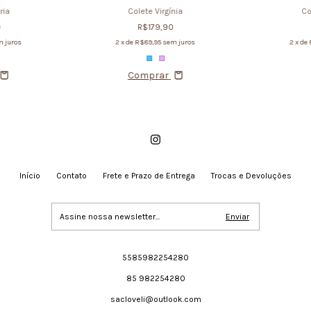
ria
Colete Virgínia
Co
0
R$179,90
 juros
2
x de
R$89,95
sem juros
2
x de
Comprar
Início
Contato
Frete e Prazo de Entrega
Trocas e Devoluções
5585982254280
85 982254280
sacloveli@outlook.com