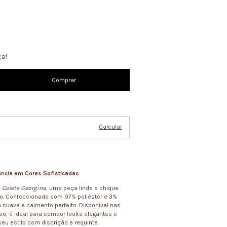
ça!
Alterar CEP
Calcular
ância em Cores Sofisticadas
o
Colete Georgina
, uma peça linda e chique
ão. Confeccionado com 97% poliéster e 3%
 suave e caimento perfeito. Disponível nas
, é ideal para compor looks elegantes e
seu estilo com discrição e requinte.