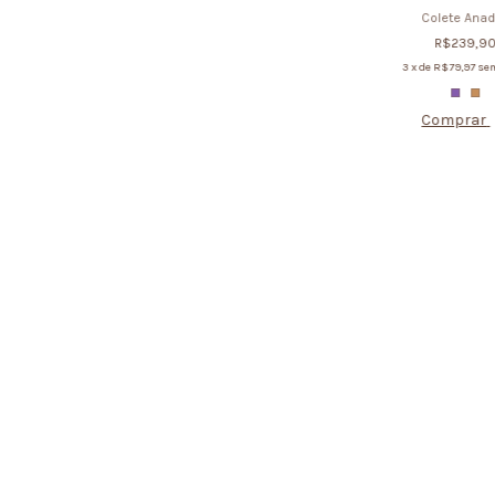
Colete Anad
R$239,9
3
x de
R$79,97
sem
Comprar