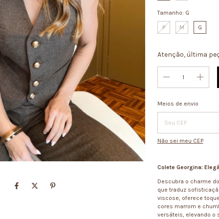
Tamanho:
G
P
M
G
Atenção, última pe
Entregas para o CEP:
Meios de envio
Não sei meu CEP
Colete Georgina: Eleg
Descubra o charme d
que traduz sofisticaç
viscose, oferece toque
cores marrom e chumbo
versáteis, elevando o 