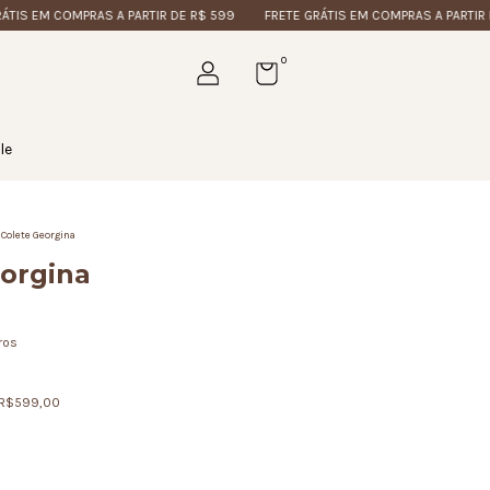
EM COMPRAS A PARTIR DE R$ 599
FRETE GRÁTIS EM COMPRAS A PARTIR DE R$
0
le
Colete Georgina
orgina
ros
R$599,00