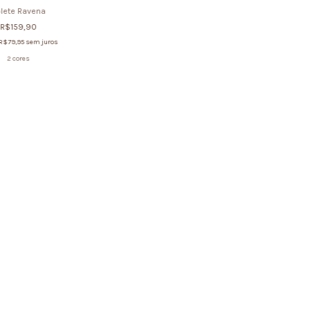
lete Ravena
R$159,90
R$79,95
sem juros
2 cores