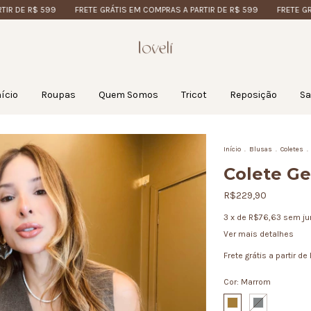
E R$ 599
FRETE GRÁTIS EM COMPRAS A PARTIR DE R$ 599
FRETE GRÁTIS 
nício
Roupas
Quem Somos
Tricot
Reposição
Sa
Início
.
Blusas
.
Coletes
.
Colete Ge
R$229,90
3
x de
R$76,63
sem ju
Ver mais detalhes
Frete grátis
a partir de
Cor:
Marrom