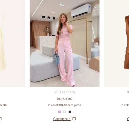
C
Blusa Cinara
R$169,90
juros
3
x d
2
x de
R$84,95
sem juros
Comprar