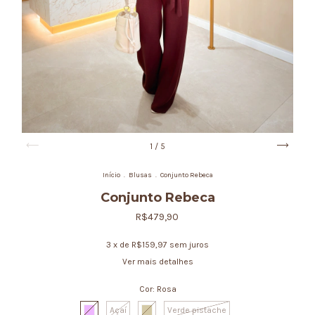
1
/
5
Início
.
Blusas
.
Conjunto Rebeca
Conjunto Rebeca
R$479,90
3
x de
R$159,97
sem juros
Ver mais detalhes
Cor:
Rosa
Açaí
Verde pistache