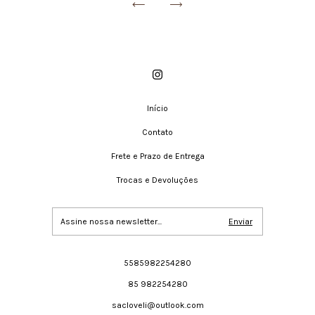
Início
Contato
Frete e Prazo de Entrega
Trocas e Devoluções
5585982254280
85 982254280
sacloveli@outlook.com