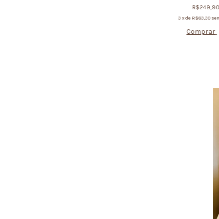
R$249,9
3
x de
R$83,30
sem
Comprar