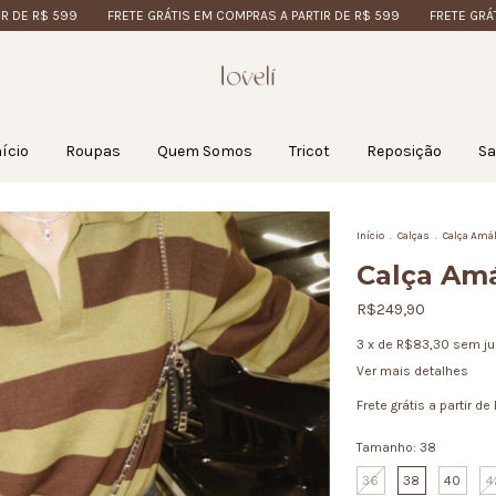
599
FRETE GRÁTIS EM COMPRAS A PARTIR DE R$ 599
FRETE GRÁTIS EM CO
nício
Roupas
Quem Somos
Tricot
Reposição
Sa
Início
.
Calças
.
Calça Amál
Calça Amá
R$249,90
3
x de
R$83,30
sem ju
Ver mais detalhes
Frete grátis
a partir de
Tamanho:
38
36
38
40
4