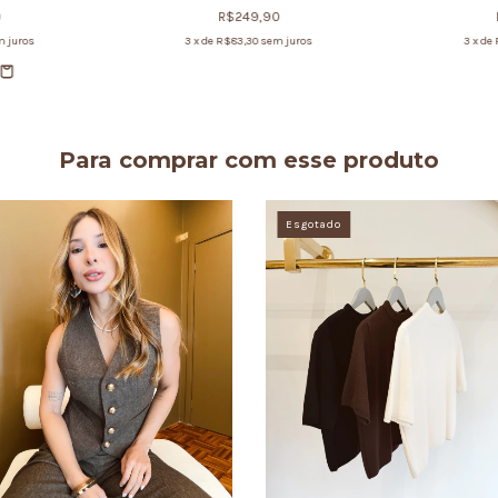
0
R$249,90
 juros
3
x de
R$83,30
sem juros
3
x de
Para comprar com esse produto
Esgotado