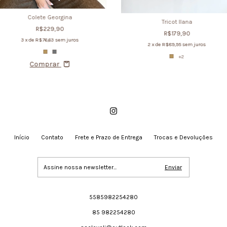
Colete Georgina
Tricot Ilana
R$229,90
R$179,90
3
x de
R$76,63
sem juros
2
x de
R$89,95
sem juros
+2
Comprar
Início
Contato
Frete e Prazo de Entrega
Trocas e Devoluções
5585982254280
85 982254280