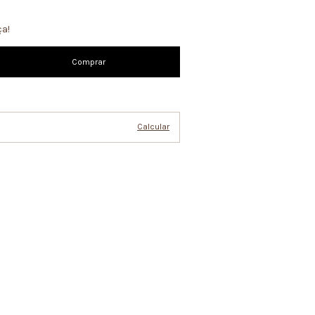
ça!
Alterar CEP
Calcular