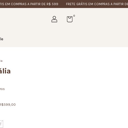
MPRAS A PARTIR DE R$ 599
FRETE GRÁTIS EM COMPRAS A PARTIR DE R$ 599
0
le
ia
lia
ros
R$599,00
2